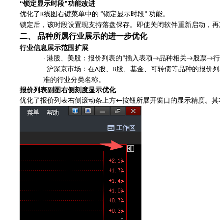
“
”
锁定显示时段
功能改进
优化了
线图右键菜单中的
锁定显示时段
功能。
K
“
”
锁定后，该时段设置现支持落盘保存。即使关闭软件重新启动，再
二、
品种所属行业
展示
的进一步
优化
行业信息展示范围扩展
·
港股、美股：报价列表的
插入表项
品种相关
股票
行
“
→
→
→
·
沪深京市场：在
股、
股、基金、可转债等品种的报价列
A
B
准的行业分类名称。
报价列表
副图右侧
刻度显示优化
优化了报价列表右侧滚动条上方
按钮所展开窗口的显示精度。其
←