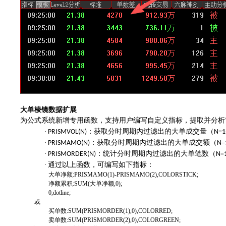
大单棱镜
数据扩展
为公式系统新增专用函数，支持用户编写自定义指标，提取并分析
·
：获取分时周期内过滤出的大单成交量（
PRISMVOL(N)
N=1
·
：获取分时周期内过滤出的大单成交额（
PRISMAMO(N)
N=
·
：统计分时周期内过滤出的大单笔数（
PRISMORDER(N)
N=
·
通过以上函数，可编写如下指标：
大单净额
:PRISMAMO(1)-PRISMAMO(2),COLORSTICK;
净额累积
:SUM(大单净额,0);
0,dotline;
或
买单数
:
SUM(
PRISMORDER(1)
,0)
,COLORRED;
卖单数
:
SUM(
PRISMORDER(2)
,0)
,COLORGREEN;