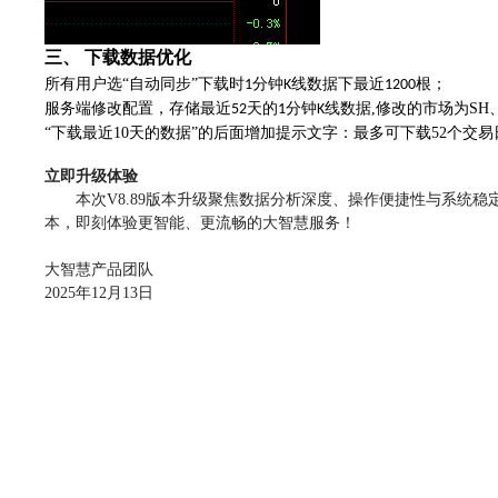
三、
下载数据优
化
所有用户选“自动同步”下载时
分钟
线数据下最近
根；
1
K
1200
服务端修改配置，存储最近
天的
分钟
线数据,修改的市场为SH、
52
1
K
“下载最近10天的数据”的后面增加提示文字：最多可下载52个交易
立即升级体验
本次V8.8
9
版本升级聚焦数据分析深度、操作便捷性与系统稳
本，即刻体验更智能、更流畅的大智慧服务！
大智慧产品团队
2025年12月13
日