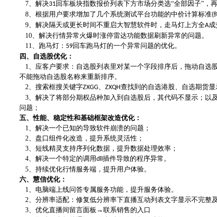
7、
解决
回车板块指数报价列表下方市场分类选“
全部因子
”，
31
8、
根据用户要求增加了几个系统测试平台功能的中价计算标准
(
9、
解决隔天或更长时间不重启大智慧软件时，走马灯上方全
成
A
10、
解决行情异常火爆时涨停雷达功能数据刷新异常的问题。
11、
跑马灯：
回车跑马灯的一个异常问题的优化。
59
四、
自选股优化：
1、
应客户要求：自选股列表里对某一个字段排序后，拖动自选
不能拖动自选股名称来重新排序。
2、
搜索框搜关键字
、
查找到的自选港股、自选期货显示
ZXGG
ZXQH
3、
解决了将部分期权品种加入到自选股后，其代码不显示；以
问题；
五、
性能、稳定性和基础框架改造优化：
1、
解决一个已知的导致软件崩溃的问题；
2、
盘口组件化改造，提升系统灵活性；
3、
短线精灵支持序列化数据，提升数据处理效率；
4、
解决一个特定的调用
插件导致的程序异常。
dll
5、
持续优化行情服务端，提升用户体验。
六、
慧信优化：
1、
电脑端上线问答专属服务功能，提升服务体验。
2、
分辨率适配：修复低分辨率下直播互动列表文字显示不完整
3、
优化直播间留言面板
→联系销售的入口