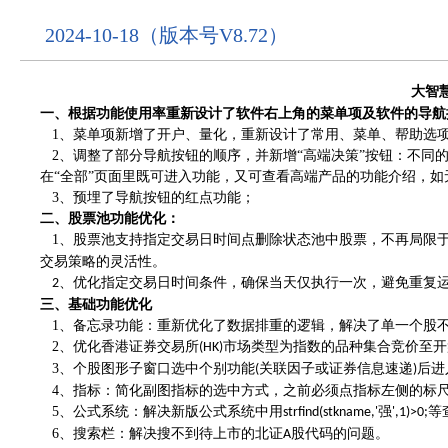
2024-10-18（版本号V8.72）
大智
一、
根据功能使用率重新设计了
软件右上角的
菜单项
及软件的
导航
1、
菜单项新增了开户、量化，重新设计了常用、菜单、帮助选
2、
调整了部分导航按钮
的
顺序，
并
新增
“高端决策”按钮
：
不同
在
“全部”页面里既可进入功能，又可查看
高端产品
的功能
介绍
，如
3、
预埋了导航按钮的红点功能；
二、
股票池功能优化：
1、
股票池支持指定交易日时间点删除状态池中股票，不再局限
交易策略的灵活性。
优化指定交易日时间条件，确保当天仅执行一次，避免重复
2、
三、
基础功能优化
1、
备忘录功能：重新优化了数据排重的逻辑，解决了单一个股
2、
优化香港证券交易所
市场类型为指数的品种集合竞价至开
(HK)
3、
个股图形子窗口选中个别功能
关联因子或证券信息速递
后进
(
)
4、
指标：简化副图指标的选中方式，之前必须点指标左侧的标
5、
公式系统：解决新版公式系统中用
强
等
strfind(stkname,'
',1)>0;
6、
搜索栏：解决搜不到待上市的北证
股代码的问题。
A